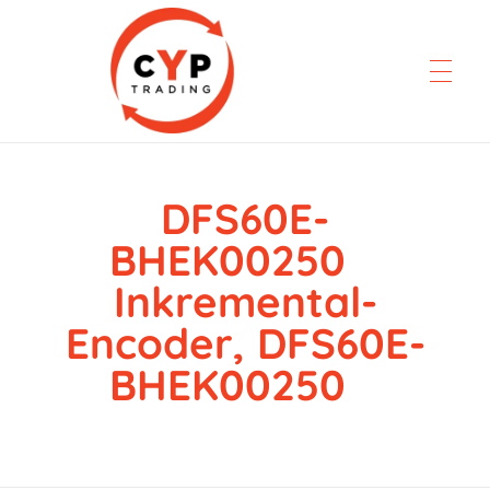
DFS60E-
CYP Trading
Professionelle Ersatzteilbeschaffung
BHEK00250
Inkremental-
Encoder, DFS60E-
BHEK00250