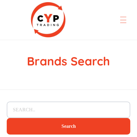
Brands Search
CYP Trading
Professionelle Ersatzteilbeschaffung
Search