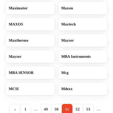
Maximator
Maxon
MAXOS
Maxtech
Maxthermo
Mayser
Mayser
MBA Instruments
MBA SENSOR
Mcg
MCSI
Mdexx
‹
1
…
49
50
51
52
53
…