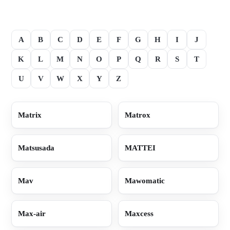
A
B
C
D
E
F
G
H
I
J
K
L
M
N
O
P
Q
R
S
T
U
V
W
X
Y
Z
Matrix
Matrox
Matsusada
MATTEI
Mav
Mawomatic
Max-air
Maxcess